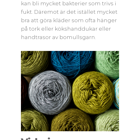
kan bli mycket bakterier som trivs i
fukt. Däremot är det istället mycket
bra att göra kläder som ofta hänger
på tork eller kökshanddukar eller
handtrasor av bomullsgarn.